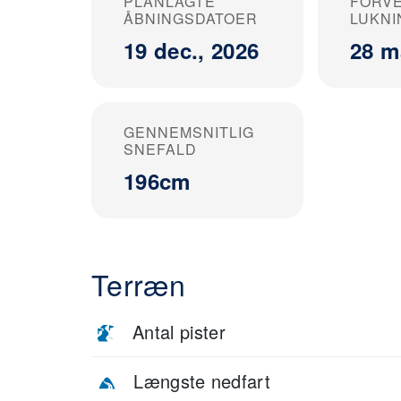
PLANLAGTE
FORV
ÅBNINGSDATOER
LUKNI
19 dec., 2026
28 m
GENNEMSNITLIG
SNEFALD
196cm
Terræn
Antal pister
Længste nedfart