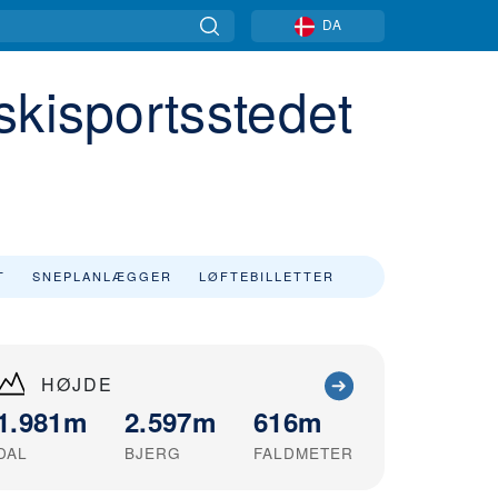
DA
skisportsstedet
T
SNEPLANLÆGGER
LØFTEBILLETTER
HØJDE
1.981m
2.597m
616m
DAL
BJERG
FALDMETER