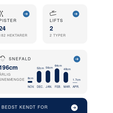
PISTER
LIFTS
24
2
182
HEKTARER
2
TYPER
SNEFALD
196cm
64cm
56cm
52cm
48cm
ÅRLIG
8cm
SNEMÆNGDE
1.7cm
NOV.
DEC.
JAN.
FEB.
MAR.
APR.
BEDST KENDT FOR