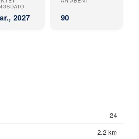
ENTET
ÅR ÅBENT
NGSDATO
ar., 2027
90
24
2.2 km