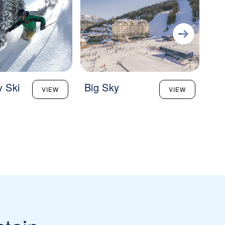
y Ski
Big Sky
Gr
VIEW
VIEW