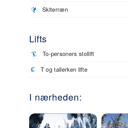
Skiterræn
Lifts
To-personers stollift
T og tallerken lifte
I nærheden: