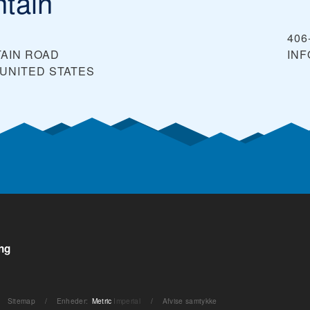
tain
406
TAIN ROAD
IN
UNITED STATES
ng
Sitemap
/
Enheder
:
Metric
Imperial
/
Afvise samtykke