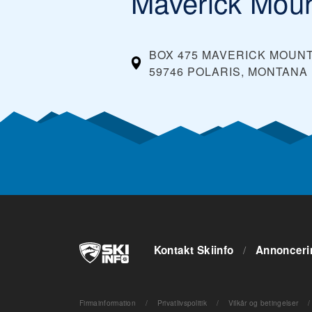
Maverick Moun
BOX 475 MAVERICK MOUN
59746 POLARIS, MONTANA
Kontakt Skiinfo
/
Annonceri
Firmainformation
/
Privatlivspolitik
/
Vilkår og betingelser
/