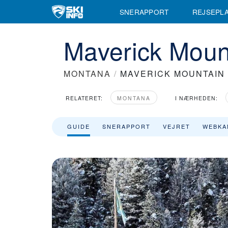
SNERAPPORT
REJSEPL
Maverick Mount
MONTANA
/
MAVERICK MOUNTAIN
RELATERET:
MONTANA
I NÆRHEDEN:
GUIDE
SNERAPPORT
VEJRET
WEBKA