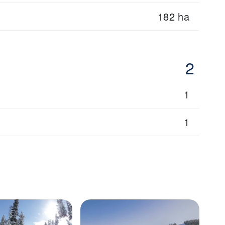
182 ha
2
1
1