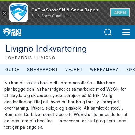
OnTheSnow Ski & Snow Report
ÅBEN
Ski & Snow Conditions
Livigno Indkvartering
LOMBARDIA
/
LIVIGNO
GUIDE
SNERAPPORT
VEJRET
WEBKAMERA
FØ
Nu kan du faktisk booke din drømmeskiferie – ikke bare
planlægge den! Vi har indgået et samarbejde med WeSki for
at tilbyde dig skræddersyede skirejser på få klik. Vælg
destination og tilføj alt, hvad du har brug for: fly, transport,
overnatning, liftkort, skileje og skiskole. Alt samlet ét sted…
Bemærk: Du bliver sendt videre til WeSki’s hjemmeside for at
gennemføre din booking — processen er hurtig og nem, men
foregår på engelsk.