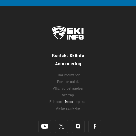
Kontakt Skiinfo
Annoncering
Firmainformation
Privatlivspolitik
Vilkår og betingelser
Sitemap
Enheder
:
Metric
Imperial
Afvise samtykke