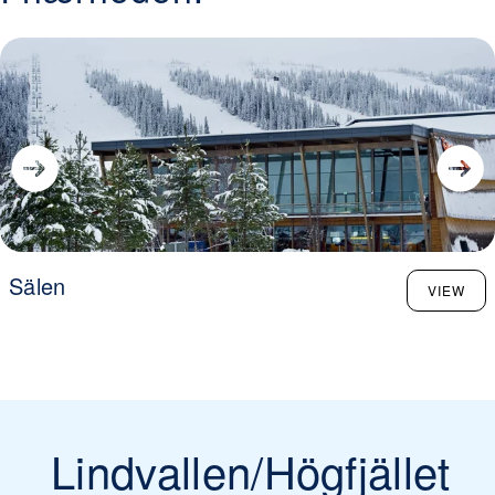
Sälen
VIEW
Lindvallen/Högfjället