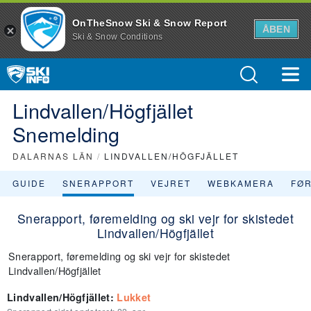
OnTheSnow Ski & Snow Report
ÅBEN
Ski & Snow Conditions
Lindvallen/Högfjället
Snemelding
DALARNAS LÄN
/
LINDVALLEN/HÖGFJÄLLET
GUIDE
SNERAPPORT
VEJRET
WEBKAMERA
FØ
Snerapport, føremelding og ski vejr for skistedet
Lindvallen/Högfjället
Snerapport, føremelding og ski vejr for skistedet
Lindvallen/Högfjället
Lindvallen/Högfjället
:
Lukket