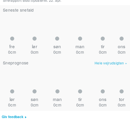
Snerapport sidst opdateret:
22. apr.
Seneste snefald
fre
lør
søn
man
tir
ons
0cm
0cm
0cm
0cm
0cm
0cm
Sneprognose
Hele vejrudsigten
»
lør
søn
man
tir
ons
tor
0cm
0cm
0cm
0cm
0cm
0cm
Giv feedback