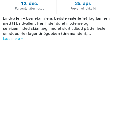
12. dec.
25. apr.
Forventet åbningstid
Forventet lukketid
Lindvallen – børnefamiliens bedste vinterferie! Tag familien
med til Lindvallen. Her finder du et moderne og
serviceminded skianlæg med et stort udbud på de fleste
områder. Her tager Snögubben (Snemanden),
skibakkerne og personalet imod dig og din familie og
Læs mere
»
venner med åbne arme. Velkommen til Lindvallen og
Snögubben! Högfjället - klassisk fjeldferie! Her finder du alt
det, der kendetegner en klassisk fjeldferie. Små afstande,
hyggeligt og en lille smule ekstra. Her kan hele familien
vælge enten at slappe af eller være aktiv i den
udstrækning, der passer den enkelte – og børnene klarer
sig på egen hånd! Velkommen til Högfjället og en virkelig
klassisk fjeldferie!