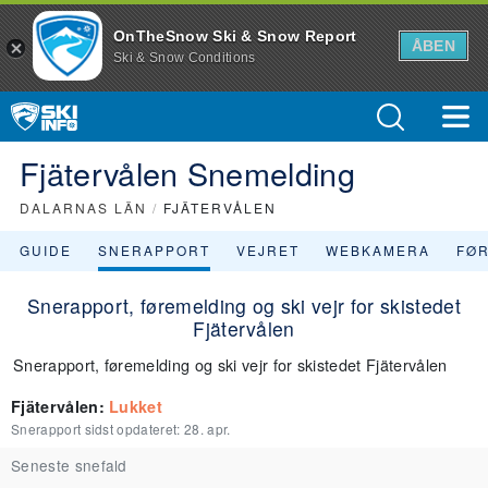
OnTheSnow Ski & Snow Report
ÅBEN
Ski & Snow Conditions
Fjätervålen Snemelding
DALARNAS LÄN
/
FJÄTERVÅLEN
GUIDE
SNERAPPORT
VEJRET
WEBKAMERA
FØ
Snerapport, føremelding og ski vejr for skistedet
Fjätervålen
Snerapport, føremelding og ski vejr for skistedet Fjätervålen
Fjätervålen
:
Lukket
Snerapport sidst opdateret:
28. apr.
Seneste snefald