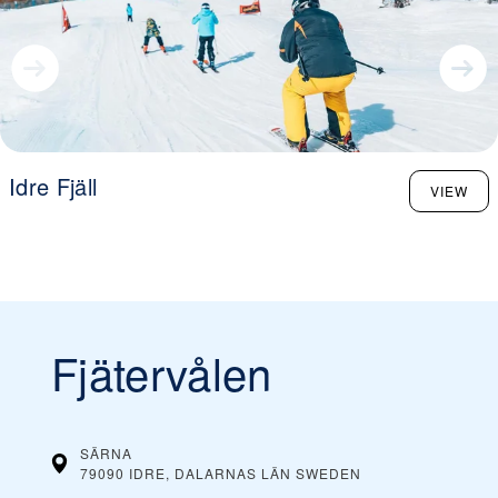
Idre Fjäll
VIEW
Fjätervålen
SÄRNA
79090 IDRE, DALARNAS LÄN
SWEDEN