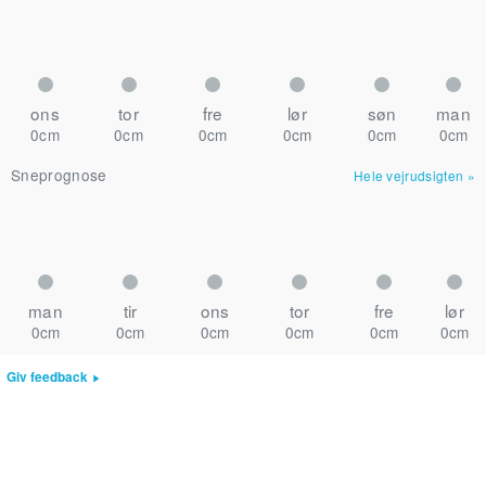
ons
tor
fre
lør
søn
man
0cm
0cm
0cm
0cm
0cm
0cm
Sneprognose
Hele vejrudsigten
»
man
tir
ons
tor
fre
lør
0cm
0cm
0cm
0cm
0cm
0cm
Giv feedback