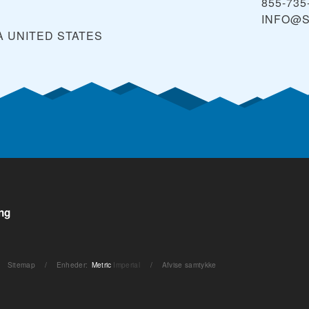
855-73
INFO@S
A
UNITED STATES
ng
Sitemap
/
Enheder
:
Metric
Imperial
/
Afvise samtykke