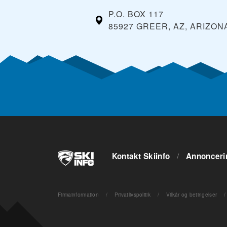
P.O. BOX 117
85927 GREER, AZ, ARIZON
Kontakt Skiinfo
/
Annonceri
Firmainformation
/
Privatlivspolitik
/
Vilkår og betingelser
/