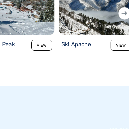
 Peak
Ski Apache
VIEW
VIEW