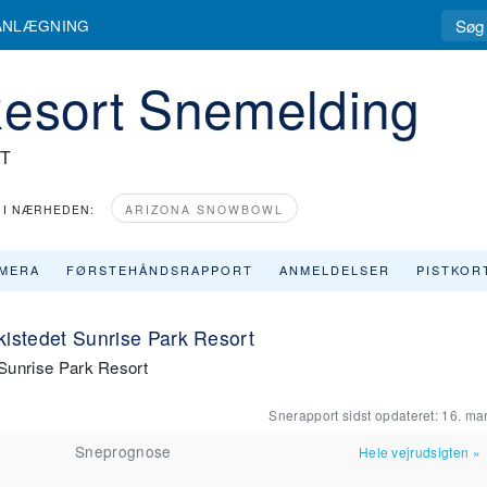
ANLÆGNING
Resort Snemelding
T
I NÆRHEDEN:
ARIZONA SNOWBOWL
MERA
FØRSTEHÅNDSRAPPORT
ANMELDELSER
PISTKOR
skistedet Sunrise Park Resort
 Sunrise Park Resort
Snerapport sidst opdateret:
16. mar
Sneprognose
Hele vejrudsigten
»