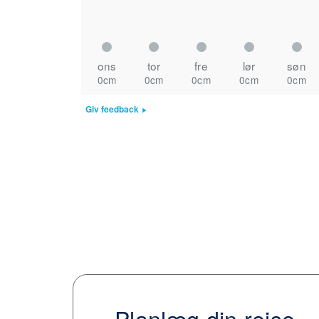
ons
tor
fre
lør
søn
0cm
0cm
0cm
0cm
0cm
Giv feedback
Planlæg din rejse