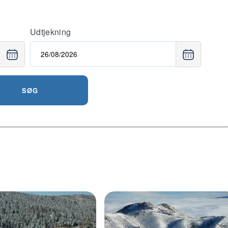
Udtjekning
SØG