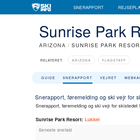
SNERAPPORT
REJSEPL
Sunrise Park 
ARIZONA
/
SUNRISE PARK RESOR
RELATERET:
ARIZONA
FLAGSTAFF
GUIDE
SNERAPPORT
VEJRET
WEBKA
Snerapport, føremelding og ski vejr for 
Snerapport, føremelding og ski vejr for skistedet
Sunrise Park Resort
:
Lukket
Seneste snefald