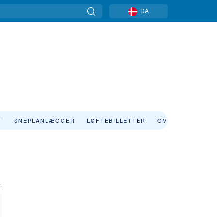
DA
T
SNEPLANLÆGGER
LØFTEBILLETTER
OVERNATNING
.