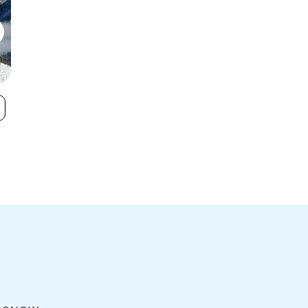
Pajarito Mountain
Ski Santa Fe
VIEW
Ski Area