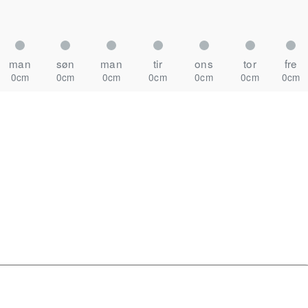
man
søn
man
tir
ons
tor
fre
0cm
0cm
0cm
0cm
0cm
0cm
0cm