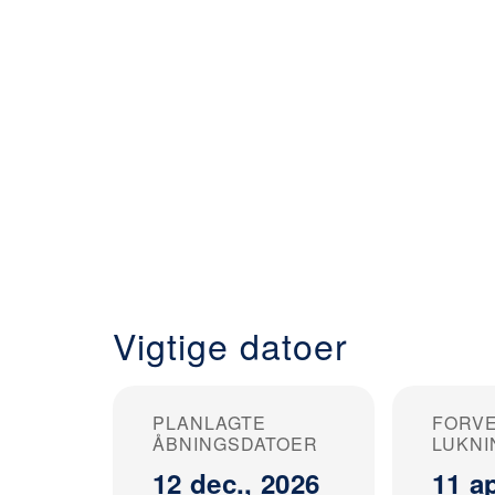
Vigtige datoer
PLANLAGTE
FORV
ÅBNINGSDATOER
LUKNI
12 dec., 2026
11 ap