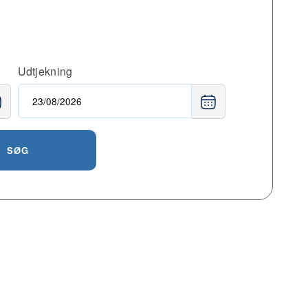
Udtjekning
SØG