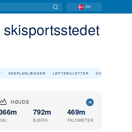
DA
 skisportsstedet
T
SNEPLANLÆGGER
LØFTEBILLETTER
OVERNATNING
HØJDE
366m
792m
469m
DAL
BJERG
FALDMETER