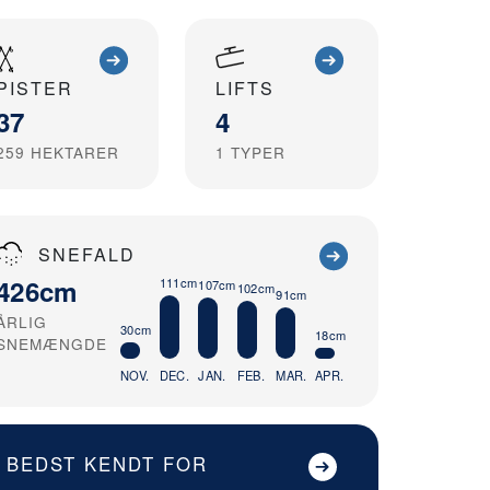
PISTER
LIFTS
37
4
259
HEKTARER
1
TYPER
SNEFALD
426cm
111cm
107cm
102cm
91cm
ÅRLIG
30cm
18cm
SNEMÆNGDE
NOV.
DEC.
JAN.
FEB.
MAR.
APR.
BEDST KENDT FOR