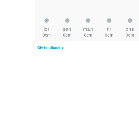
lør
søn
man
tir
ons
0cm
0cm
0cm
0cm
0cm
Giv feedback