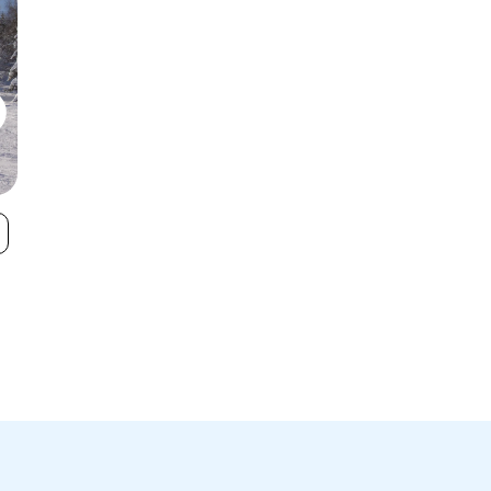
Hauzenberg -
Grainet
VIEW
Geiersberg