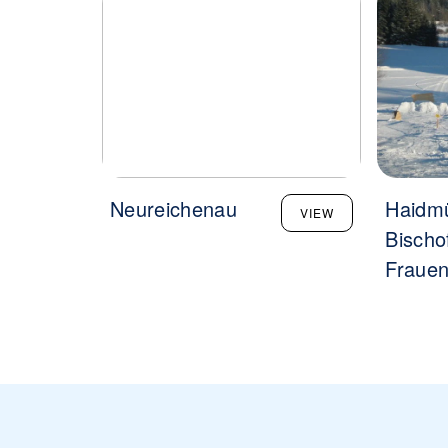
Neureichenau
Haidmü
VIEW
Bischo
Fraue