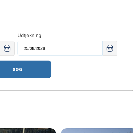
Udtjekning
SØG