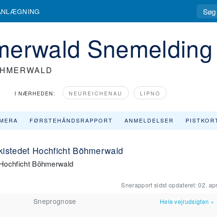
ANLÆGNING
merwald Snemelding
ÖHMERWALD
I NÆRHEDEN:
NEUREICHENAU
LIPNO
MERA
FØRSTEHÅNDSRAPPORT
ANMELDELSER
PISTKOR
 skistedet Hochficht Böhmerwald
t Hochficht Böhmerwald
Snerapport sidst opdateret:
02. apr
Sneprognose
Hele vejrudsigten
»