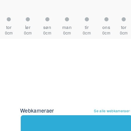
tor
lør
søn
man
tir
ons
tor
0cm
0cm
0cm
0cm
0cm
0cm
0cm
Webkameraer
Se alle webkameraer