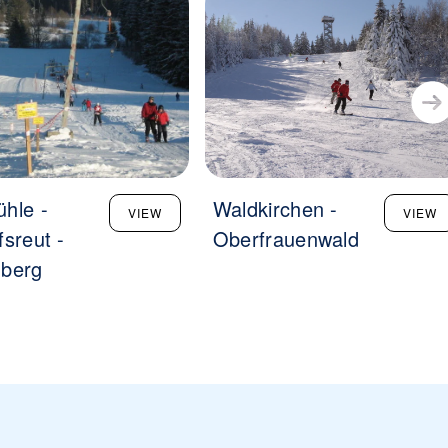
hle -
Waldkirchen -
VIEW
VIEW
fsreut -
Oberfrauenwald
nberg