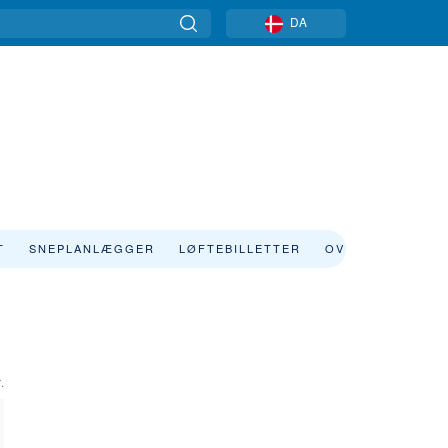
DA
T
SNEPLANLÆGGER
LØFTEBILLETTER
OVERNATNING
.