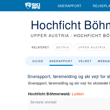
SNERAPPORT
REJSEPL
Hochficht Böh
UPPER AUSTRIA
/
HOCHFICHT B
RELATERET:
ØSTRIG
UPPER AUSTRIA
GUIDE
SNERAPPORT
VEJRET
WEBKA
Snerapport, føremelding og ski vejr for
Snerapport, føremelding og ski vejr for skistede
Hochficht Böhmerwald
:
Lukket
Seneste snefald