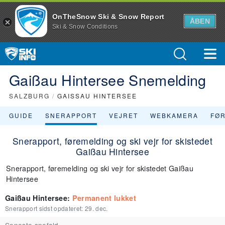
OnTheSnow Ski & Snow Report
ÅBEN
Ski & Snow Conditions
Gaißau Hintersee Snemelding
SALZBURG
/
GAISSAU HINTERSEE
GUIDE
SNERAPPORT
VEJRET
WEBKAMERA
FØ
Snerapport, føremelding og ski vejr for skistedet
Gaißau Hintersee
Snerapport, føremelding og ski vejr for skistedet Gaißau
Hintersee
Gaißau Hintersee
:
Permanent lukket
Snerapport sidst opdateret:
29. dec.