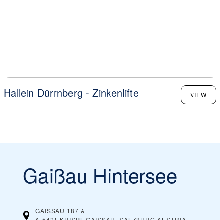
Hallein Dürrnberg - Zinkenlifte
VIEW
Gaißau Hintersee
GAISSAU 187 A
A-5421 KRISPL-GAISSAU, SALZBURG
AUSTRIA