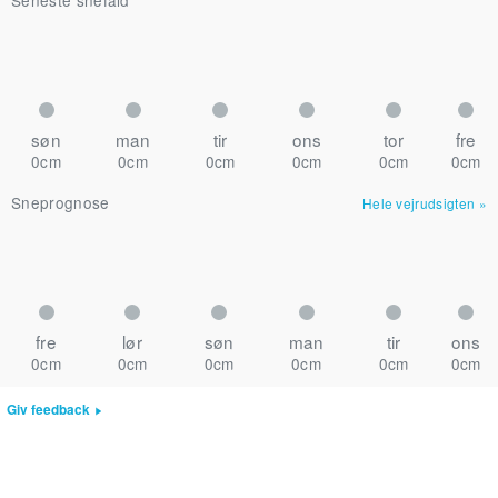
Seneste snefald
søn
man
tir
ons
tor
fre
0cm
0cm
0cm
0cm
0cm
0cm
Sneprognose
Hele vejrudsigten
»
fre
lør
søn
man
tir
ons
0cm
0cm
0cm
0cm
0cm
0cm
Giv feedback