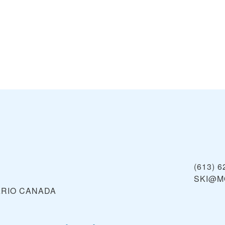
(613) 6
SKI@M
ARIO
CANADA