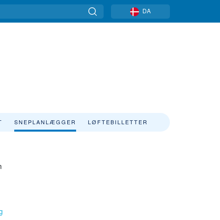
DA
T
SNEPLANLÆGGER
LØFTEBILLETTER
m
ig