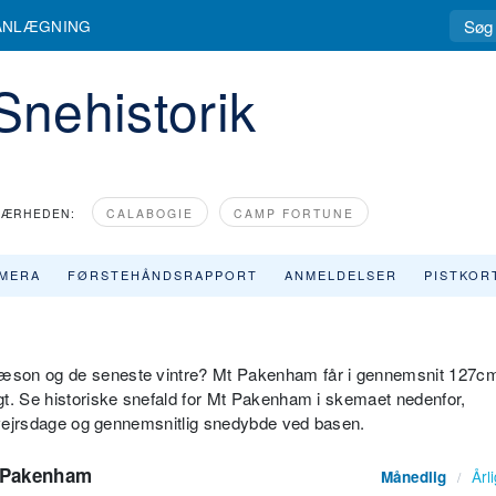
ANLÆGNING
nehistorik
NÆRHEDEN:
CALABOGIE
CAMP FORTUNE
MERA
FØRSTEHÅNDSRAPPORT
ANMELDELSER
PISTKOR
æson og de seneste vintre? Mt Pakenham får i gennemsnit 127c
gt. Se historiske snefald for Mt Pakenham i skemaet nedenfor,
nevejrsdage og gennemsnitlig snedybde ved basen.
t Pakenham
Årl
Månedlig
/