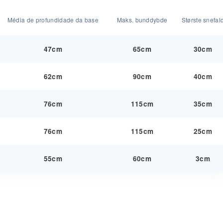
Média de profundidade da base
Maks. bund­dybde
Største snefal
47cm
65cm
30cm
62cm
90cm
40cm
76cm
115cm
35cm
76cm
115cm
25cm
55cm
60cm
3cm