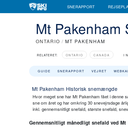
SNERAPPORT
REJSEPL
Mt Pakenham S
ONTARIO
/
MT PAKENHAM
RELATERET:
ONTARIO
CANADA
I 
GUIDE
SNERAPPORT
VEJRET
WEBKA
Mt Pakenham Historisk snemængde
Hvor meget sne har Mt Pakenham fået i denne s
sne om året og har omkring 30 snevejrsdage årli
inkl. gennemsnitligt snefald, største snefald, s
Gennemsnitligt månedligt snefald ved M