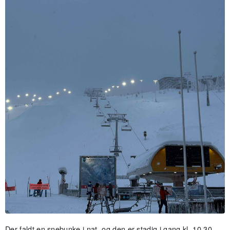
Der faldt en snebunke i nat, og den er stadig i gang kl. 10.30.