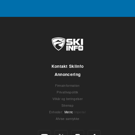
Kontakt Skiinfo
Annoncering
Firmainformation
Privatlivspolitik
Vilkår og betingelser
Sitemap
Enheder
:
Metric
Imperial
Afvise samtykke