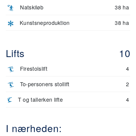
Natskiløb
38 ha
Kunstsneproduktion
38 ha
Lifts
10
Firestolslift
4
To-personers stollift
2
T og tallerken lifte
4
I nærheden: