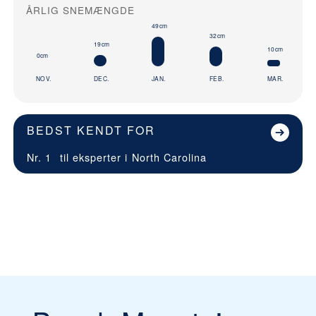
ÅRLIG SNEMÆNGDE
49cm
32cm
19cm
10cm
0cm
NOV.
DEC.
JAN.
FEB.
MAR.
BEDST KENDT FOR
Nr. 1
til eksperter i
North Carolina