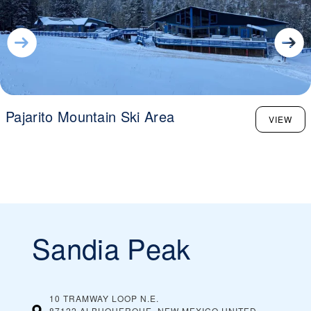
Pajarito Mountain Ski Area
VIEW
Sandia Peak
10 TRAMWAY LOOP N.E.
87122 ALBUQUERQUE, NEW MEXICO
UNITED