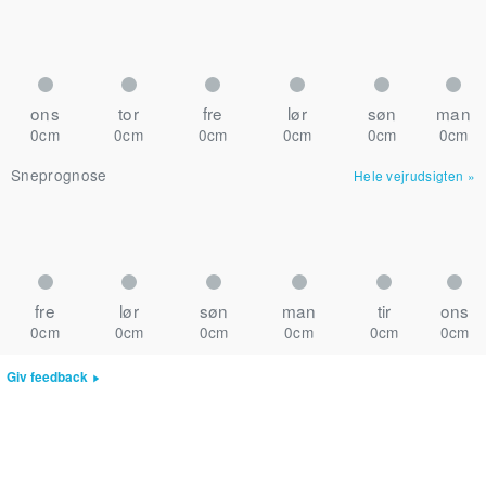
ons
tor
fre
lør
søn
man
0cm
0cm
0cm
0cm
0cm
0cm
Sneprognose
Hele vejrudsigten
»
fre
lør
søn
man
tir
ons
0cm
0cm
0cm
0cm
0cm
0cm
Giv feedback