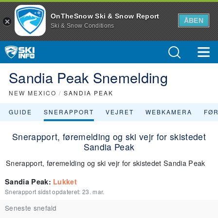
OnTheSnow Ski & Snow Report
ÅBEN
Ski & Snow Conditions
Sandia Peak Snemelding
NEW MEXICO
/
SANDIA PEAK
GUIDE
SNERAPPORT
VEJRET
WEBKAMERA
FØ
Snerapport, føremelding og ski vejr for skistedet
Sandia Peak
Snerapport, føremelding og ski vejr for skistedet Sandia Peak
Sandia Peak
:
Lukket
Snerapport sidst opdateret:
23. mar.
Seneste snefald