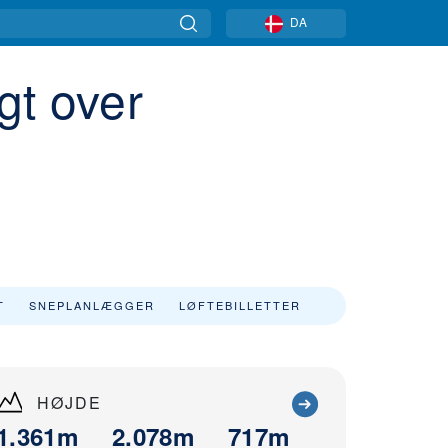
DA
gt over
T
SNEPLANLÆGGER
LØFTEBILLETTER
HØJDE
1.361m
2.078m
717m