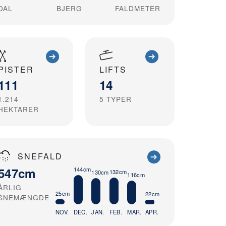
DAL
BJERG
FALDMETER
PISTER
LIFTS
111
14
1.214
5
TYPER
HEKTARER
SNEFALD
547cm
144cm
132cm
130cm
116cm
ÅRLIG
25cm
22cm
SNEMÆNGDE
NOV.
DEC.
JAN.
FEB.
MAR.
APR.