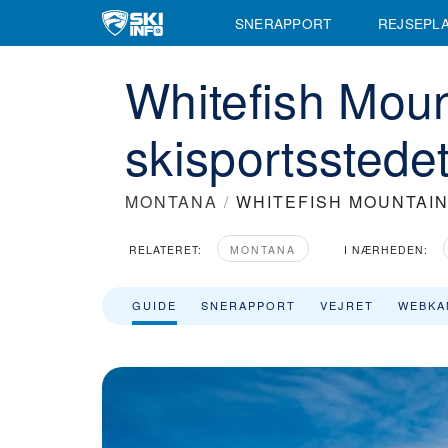
SNERAPPORT
REJSEPL
Whitefish Moun
skisportsstede
MONTANA
/
WHITEFISH MOUNTAI
RELATERET:
MONTANA
I NÆRHEDEN:
GUIDE
SNERAPPORT
VEJRET
WEBKA