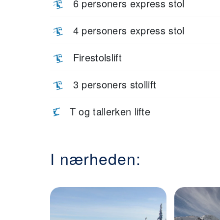
6 personers express stol
4 personers express stol
Firestolslift
3 personers stollift
T og tallerken lifte
I nærheden: