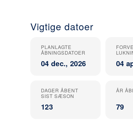
Vigtige datoer
PLANLAGTE
FORV
ÅBNINGSDATOER
LUKNI
04 dec., 2026
04 ap
DAGER ÅBENT
ÅR ÅB
SIST SÆSON
123
79