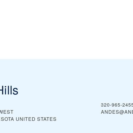
ills
320-965-245
HWEST
ANDES@AN
ESOTA
UNITED STATES