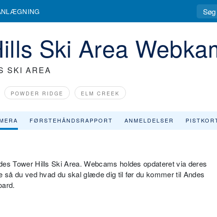
ANLÆGNING
ills Ski Area Webka
S SKI AREA
POWDER RIDGE
ELM CREEK
MERA
FØRSTEHÅNDSRAPPORT
ANMELDELSER
PISTKOR
Andes Tower Hills Ski Area. Webcams holdes opdateret via deres
rne så du ved hvad du skal glæde dig til før du kommer til Andes
oard.