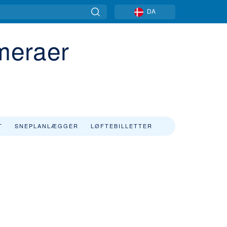
DA
meraer
T
SNEPLANLÆGGER
LØFTEBILLETTER