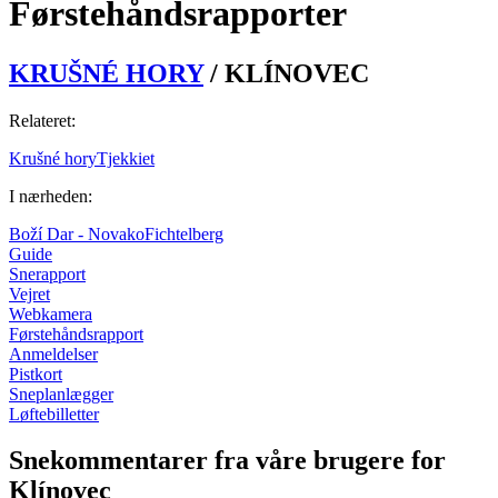
Førstehåndsrapporter
KRUŠNÉ HORY
/
KLÍNOVEC
Relateret:
Krušné hory
Tjekkiet
I nærheden:
Boží Dar - Novako
Fichtelberg
Guide
Snerapport
Vejret
Webkamera
Førstehåndsrapport
Anmeldelser
Pistkort
Sneplanlægger
Løftebilletter
Snekommentarer fra våre brugere for
Klínovec