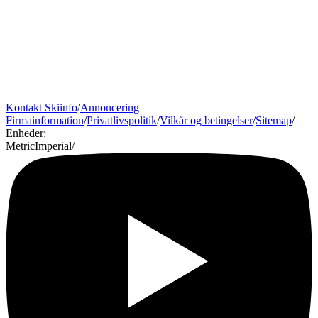
Kontakt Skiinfo
/
Annoncering
Firmainformation
/
Privatlivspolitik
/
Vilkår og betingelser
/
Sitemap
/
Enheder
:
Metric
Imperial
/