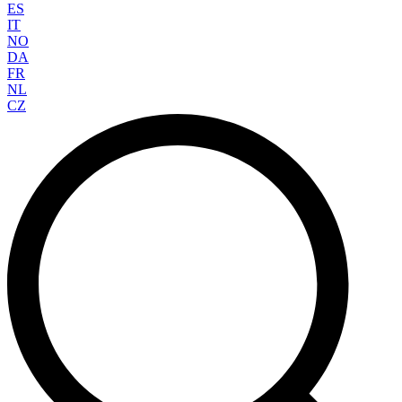
ES
IT
NO
DA
FR
NL
CZ