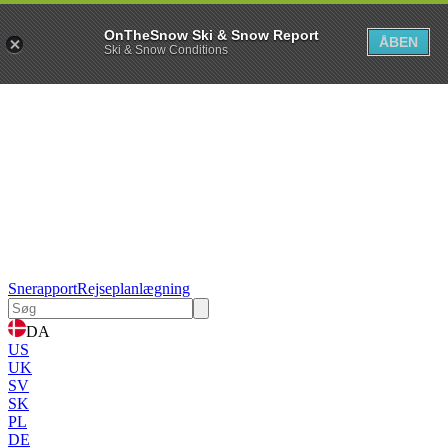
OnTheSnow Ski & Snow Report
ÅBEN
Ski & Snow Conditions
Snerapport
Rejseplanlægning
DA
US
UK
SV
SK
PL
DE