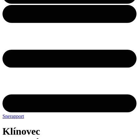
Snerapport
Klínovec