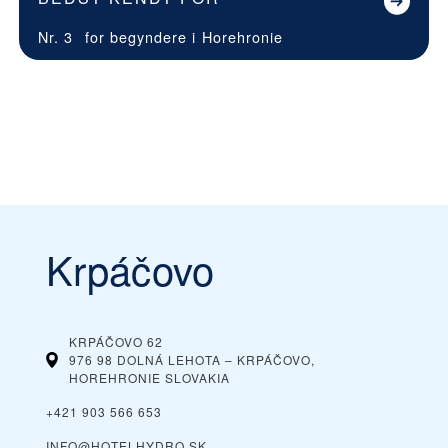
Nr. 3
for begyndere i
Horehronie
Krpáčovo
KRPÁČOVO 62
976 98 DOLNÁ LEHOTA – KRPÁČOVO,
HOREHRONIE
SLOVAKIA
+421 903 566 653
INFO@HOTELHYDRO.SK