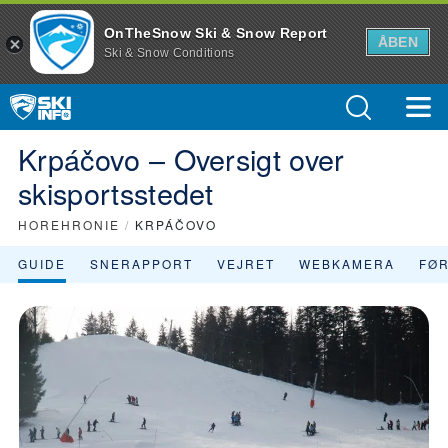
OnTheSnow Ski & Snow Report
ÅBEN
Ski & Snow Conditions
Krpáčovo – Oversigt over
skisportsstedet
HOREHRONIE
/
KRPÁČOVO
GUIDE
SNERAPPORT
VEJRET
WEBKAMERA
FØ