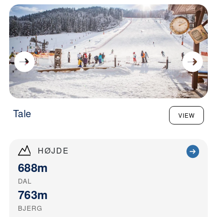
Tale
VIEW
HØJDE
688m
DAL
763m
BJERG