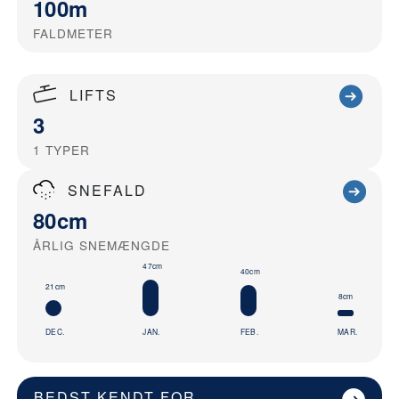
100m
FALDMETER
LIFTS
3
1
TYPER
SNEFALD
80cm
ÅRLIG SNEMÆNGDE
47cm
40cm
21cm
8cm
DEC.
JAN.
FEB.
MAR.
BEDST KENDT FOR