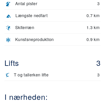
Antal pister
3
Længste nedfart
0.7 km
Skiterræn
1.3 km
Kunstsneproduktion
0.9 km
Lifts
3
T og tallerken lifte
3
I nærheden: