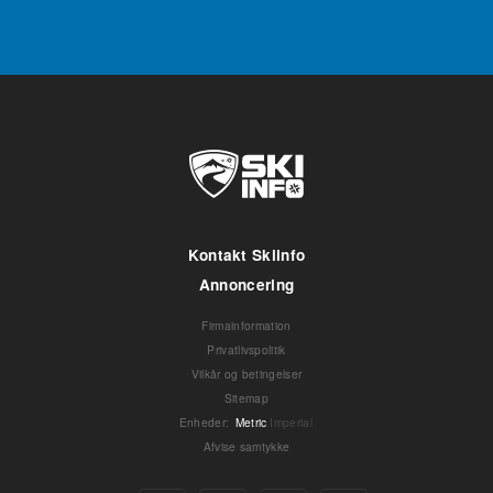
Kontakt Skiinfo
Annoncering
Firmainformation
Privatlivspolitik
Vilkår og betingelser
Sitemap
Enheder
:
Metric
Imperial
Afvise samtykke