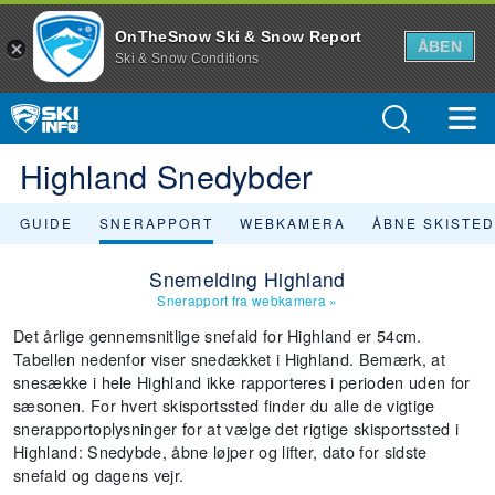
OnTheSnow Ski & Snow Report
ÅBEN
Ski & Snow Conditions
Highland Snedybder
GUIDE
SNERAPPORT
WEBKAMERA
ÅBNE SKISTE
Snemelding Highland
Snerapport fra webkamera
»
Det årlige gennemsnitlige snefald for Highland er 54cm.
Tabellen nedenfor viser snedækket i Highland. Bemærk, at
snesække i hele Highland ikke rapporteres i perioden uden for
sæsonen. For hvert skisportssted finder du alle de vigtige
snerapportoplysninger for at vælge det rigtige skisportssted i
Highland: Snedybde, åbne løjper og lifter, dato for sidste
snefald og dagens vejr.