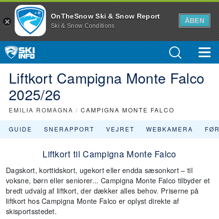
OnTheSnow Ski & Snow Report
ÅBEN
Ski & Snow Conditions
Liftkort Campigna Monte Falco
2025/26
EMILIA ROMAGNA
/
CAMPIGNA MONTE FALCO
GUIDE
SNERAPPORT
VEJRET
WEBKAMERA
FØ
Liftkort til Campigna Monte Falco
Dagskort, korttidskort, ugekort eller endda sæsonkort – til
voksne, børn eller seniorer... Campigna Monte Falco tilbyder et
bredt udvalg af liftkort, der dækker alles behov. Priserne på
liftkort hos Campigna Monte Falco er oplyst direkte af
skisportsstedet.