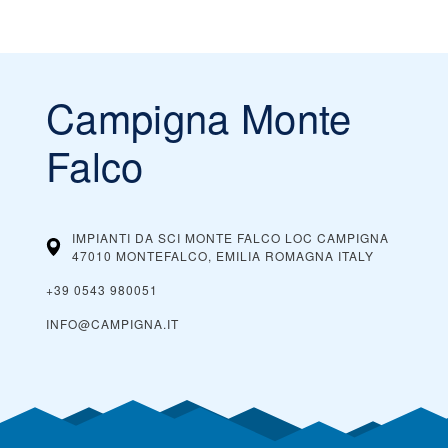
Vores tip:
mere. Mange resorts sender også specielle tilbud via e-
forårsskiløb for de bedste priser. Ved dynamisk prissætning
mail.
kan det betale sig at købe i god tid. Onlinekøb er ofte
billigere end ved skranken.
Campigna Monte
Falco
IMPIANTI DA SCI MONTE FALCO LOC CAMPIGNA
47010 MONTEFALCO, EMILIA ROMAGNA
ITALY
+39 0543 980051
INFO@CAMPIGNA.IT