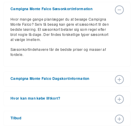
Campigna Monte Falco Sæsonkortinformation
Hvor mange gange planlægger du at besøge Campigna
Monte Falco? Selv få besøg kan gøre et sæsonkort til den
bedste løsning. Et sæsonkort betaler sig som regel efter
blot nogle få dage. Der findes forskellige typer sæsonkort
at vælge imellem.
Sæsonkortindehavere får de bedste priser og masser af
fordele.
Campigna Monte Falco Dagskortinformation
Gør dig klar til skisæsonen 2025–2026, der forventes at
starte den 19. dec. 2026 og slutte 11. apr. 2027. Med 7
Hvor kan man købe liftkort?
pister og 2 lifte er der masser at se frem til.
Liftkort kan købes online via resortets hjemmeside eller
Dagskortpriser varierer alt efter tidspunkt – før sæsonstart,
fysisk i billetlugen. For yderligere info, ring til resortet på
i højsæsonen eller til slut. Prisen afhænger også af alder
Tilbud
+39 0543 980051.
og antallet af skidage. Nogle skiområder bruger dynamisk
prissætning, hvor priserne varierer løbende.
Forudkøb er den bedste måde at spare på. Se resortets
tilbudsside for rabatter på liftkort, overnatning, shopping og
Køb dine liftkort før sæsonen starter eller til