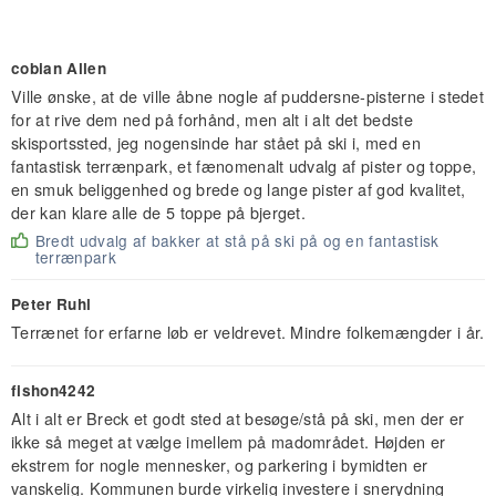
cobian Allen
Ville ønske, at de ville åbne nogle af puddersne-pisterne i stedet
for at rive dem ned på forhånd, men alt i alt det bedste
skisportssted, jeg nogensinde har stået på ski i, med en
fantastisk terrænpark, et fænomenalt udvalg af pister og toppe,
en smuk beliggenhed og brede og lange pister af god kvalitet,
der kan klare alle de 5 toppe på bjerget.
Bredt udvalg af bakker at stå på ski på og en fantastisk
terrænpark
Peter Ruhl
Terrænet for erfarne løb er veldrevet. Mindre folkemængder i år.
fishon4242
Alt i alt er Breck et godt sted at besøge/stå på ski, men der er
ikke så meget at vælge imellem på madområdet. Højden er
ekstrem for nogle mennesker, og parkering i bymidten er
vanskelig. Kommunen burde virkelig investere i snerydning