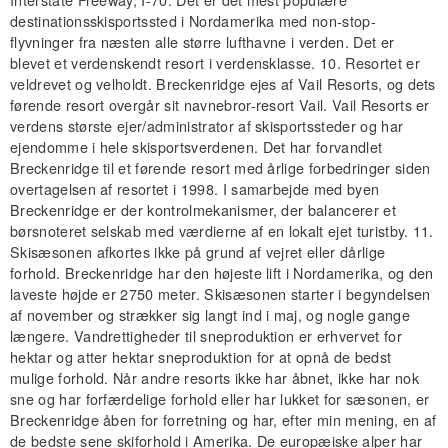
destinationsskisportssted i Nordamerika med non-stop-
flyvninger fra næsten alle større lufthavne i verden. Det er
blevet et verdenskendt resort i verdensklasse. 10. Resortet er
veldrevet og velholdt. Breckenridge ejes af Vail Resorts, og dets
førende resort overgår sit navnebror-resort Vail. Vail Resorts er
verdens største ejer/administrator af skisportssteder og har
ejendomme i hele skisportsverdenen. Det har forvandlet
Breckenridge til et førende resort med årlige forbedringer siden
overtagelsen af ​​resortet i 1998. I samarbejde med byen
Breckenridge er der kontrolmekanismer, der balancerer et
børsnoteret selskab med værdierne af en lokalt ejet turistby. 11.
Skisæsonen afkortes ikke på grund af vejret eller dårlige
forhold. Breckenridge har den højeste lift i Nordamerika, og den
laveste højde er 2750 meter. Skisæsonen starter i begyndelsen
af ​​november og strækker sig langt ind i maj, og nogle gange
længere. Vandrettigheder til sneproduktion er erhvervet for
hektar og atter hektar sneproduktion for at opnå de bedst
mulige forhold. Når andre resorts ikke har åbnet, ikke har nok
sne og har forfærdelige forhold eller har lukket for sæsonen, er
Breckenridge åben for forretning og har, efter min mening, en af
​​de bedste sene skiforhold i Amerika. De europæiske alper har