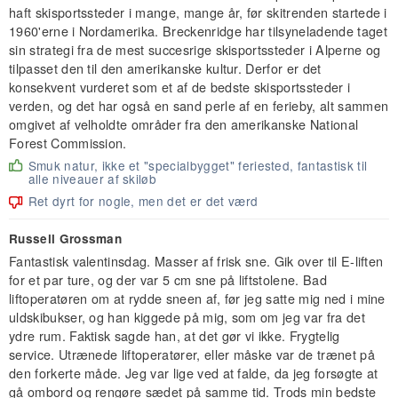
haft skisportssteder i mange, mange år, før skitrenden startede i
1960'erne i Nordamerika. Breckenridge har tilsyneladende taget
sin strategi fra de mest succesrige skisportssteder i Alperne og
tilpasset den til den amerikanske kultur. Derfor er det
konsekvent vurderet som et af de bedste skisportssteder i
verden, og det har også en sand perle af en ferieby, alt sammen
omgivet af velholdte områder fra den amerikanske National
Forest Commission.
Smuk natur, ikke et "specialbygget" feriested, fantastisk til
alle niveauer af skiløb
Ret dyrt for nogle, men det er det værd
Russell Grossman
Fantastisk valentinsdag. Masser af frisk sne. Gik over til E-liften
for et par ture, og der var 5 cm sne på liftstolene. Bad
liftoperatøren om at rydde sneen af, før jeg satte mig ned i mine
uldskibukser, og han kiggede på mig, som om jeg var fra det
ydre rum. Faktisk sagde han, at det gør vi ikke. Frygtelig
service. Utrænede liftoperatører, eller måske var de trænet på
den forkerte måde. Jeg var lige ved at falde, da jeg forsøgte at
gå ombord og rengøre sædet på samme tid. Trods min bedste