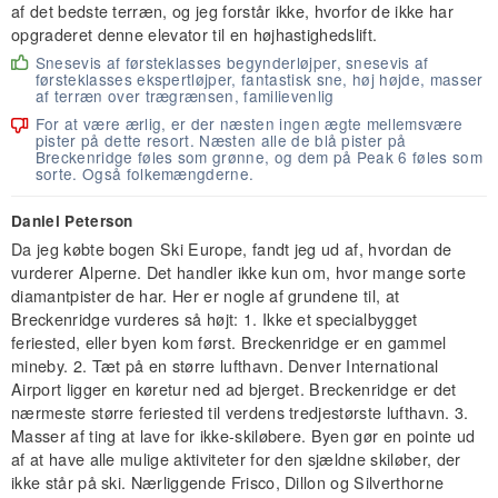
af det bedste terræn, og jeg forstår ikke, hvorfor de ikke har
opgraderet denne elevator til en højhastighedslift.
Snesevis af førsteklasses begynderløjper, snesevis af
førsteklasses ekspertløjper, fantastisk sne, høj højde, masser
af terræn over trægrænsen, familievenlig
For at være ærlig, er der næsten ingen ægte mellemsvære
pister på dette resort. Næsten alle de blå pister på
Breckenridge føles som grønne, og dem på Peak 6 føles som
sorte. Også folkemængderne.
Daniel Peterson
Da jeg købte bogen Ski Europe, fandt jeg ud af, hvordan de
vurderer Alperne. Det handler ikke kun om, hvor mange sorte
diamantpister de har. Her er nogle af grundene til, at
Breckenridge vurderes så højt: 1. Ikke et specialbygget
feriested, eller byen kom først. Breckenridge er en gammel
mineby. 2. Tæt på en større lufthavn. Denver International
Airport ligger en køretur ned ad bjerget. Breckenridge er det
nærmeste større feriested til verdens tredjestørste lufthavn. 3.
Masser af ting at lave for ikke-skiløbere. Byen gør en pointe ud
af at have alle mulige aktiviteter for den sjældne skiløber, der
ikke står på ski. Nærliggende Frisco, Dillon og Silverthorne