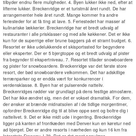
tilbyder endnu flere muligheder. 4. Byen lukker ikke ned, efter at
lifterne lukker. Breckenridge er et turistmål året rundt. De har
arrangementer hele året rundt. Mange kommer fra andre
feriesteder for at få ting at lave. 5. Feriestedet har masser af
kulinariske lækkerier. Breckenridge har et bredt udvalg af
restauranter i alle prisklasser og med alle køkkener. Det er ikke
kun for de superrige eller brune baggers på et stramt budget. 6.
Resortet er ikke udelukkende et skisportssted for begyndere
eller eksperter. Der er 5 bjergtoppe og et bredt udvalg af pister
fra begynder til ekspertniveau. 7. Resortet tillader snowboardere
og pister for snowboardere. Breckenridge var det første store
resort, der bød snowboardere velkommen. Det har adskillige
terrænparker og er endda vært for konkurrencer i
verdensklasse. 8. Byen har et pulserende natteliv.
Breckenridges rødder var grundlagt på dens festlige atmosfære.
Det har ikke ændret sig, men det er vokset dramatisk. For dem,
der ønsker at brænde midnatsolen af ​​i de tidlige morgentimer,
opfordrer Breckenridge dig til at blive oppe sent og boltre dig i
nattelivet. 9. Det er ikke midt ude i ingenting. Breckenridge
ligger på kanten af ​​​​frontkæden med Denver kun en køretur ned
ad bjerget. Der er andre resorts i nærheden og kun 16 km fra
Interstate Freeway, I-70. Det er det mest populære