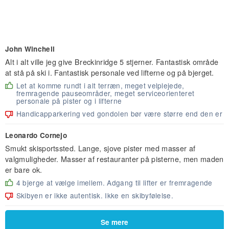
John Winchell
Alt i alt ville jeg give Breckinridge 5 stjerner. Fantastisk område
at stå på ski i. Fantastisk personale ved lifterne og på bjerget.
Let at komme rundt i alt terræn, meget velplejede,
fremragende pauseområder, meget serviceorienteret
personale på pister og i lifterne
Handicapparkering ved gondolen bør være større end den er
Leonardo Cornejo
Smukt skisportssted. Lange, sjove pister med masser af
valgmuligheder. Masser af restauranter på pisterne, men maden
er bare ok.
4 bjerge at vælge imellem. Adgang til lifter er fremragende
Skibyen er ikke autentisk. Ikke en skibyfølelse.
Se mere