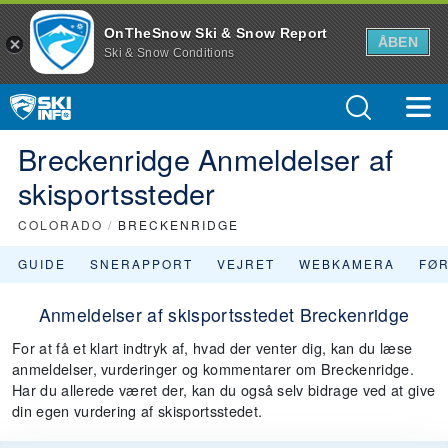
OnTheSnow Ski & Snow Report
ÅBEN
Ski & Snow Conditions
Breckenridge Anmeldelser af
skisportssteder
COLORADO
/
BRECKENRIDGE
GUIDE
SNERAPPORT
VEJRET
WEBKAMERA
FØ
Anmeldelser af skisportsstedet Breckenridge
For at få et klart indtryk af, hvad der venter dig, kan du læse
anmeldelser, vurderinger og kommentarer om Breckenridge.
Har du allerede været der, kan du også selv bidrage ved at give
din egen vurdering af skisportsstedet.