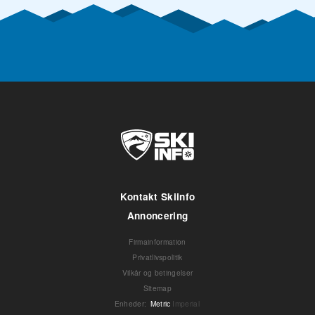
Kontakt Skiinfo
Annoncering
Firmainformation
Privatlivspolitik
Vilkår og betingelser
Sitemap
Enheder
:
Metric
Imperial